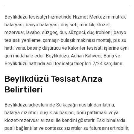
Beylikdüzü tesisatçı hizmetinde Hizmet Merkezim mutfak
bataryası, banyo bataryası, duş seti, musluk, klozet,
rezervuar, lavabo, süzgeç, duş süzgeci, duş trobleni, banyo
tesisatı yenileme, çamaşır-bulaşık makinası montajı, pis su
hattı, vana, basınç düşürücü ve kalorifer tesisatı işlerine aynı
gün müdahale eder. Beylikdüzü, Adnan Kahveci, Barış ve
Beylikdüzü hattında acil tesisatçı talepleri 7/24 karşılanır.
Beylikdüzü Tesisat Arıza
Belirtileri
Beylikdüzü adreslerinde Su kaçağı musluk damlatma,
batarya sızıntısı, düşük su basıncı, boru patlaması veya
klozet-rezervuar arızası ile kendini gösterir. Eski binalarda
paslı bağlantılar ve contasız sızıntılar su faturasını artırabilir.