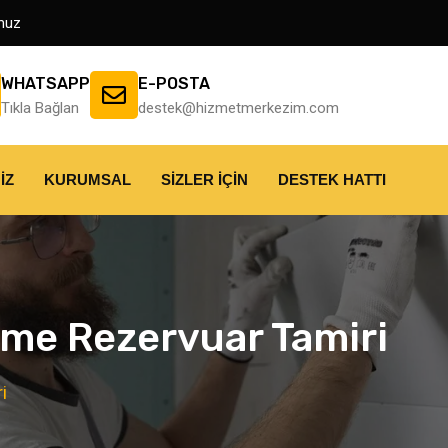
muz
WHATSAPP
E-POSTA
Tıkla Bağlan
destek@hizmetmerkezim.com
IZ
KURUMSAL
SIZLER İÇIN
DESTEK HATTI
me Rezervuar Tamiri
i