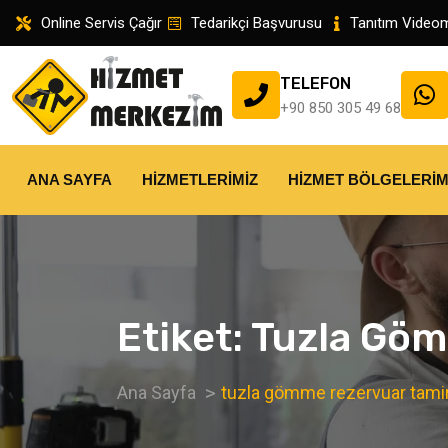
Online Servis Çağır
Tedarikçi Başvurusu
Tanıtım Video
TELEFON
+90 850 305 49 68
ANA SAYFA
HIZMETLERIMIZ
HIZMET BÖLGELERIM
Etiket:
Tuzla Göm
Ana Sayfa
tuzla gömme rezervuar tamir