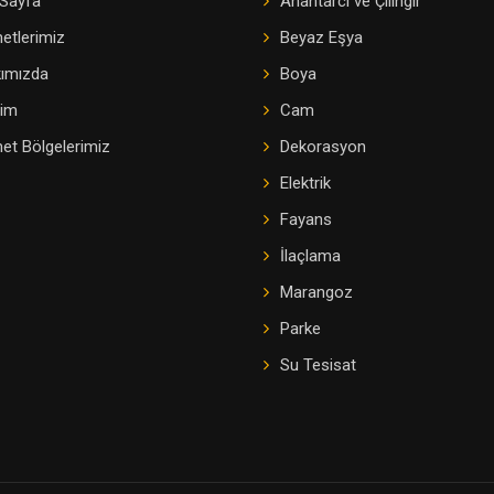
Sayfa
Anahtarcı ve Çilingir
etlerimiz
Beyaz Eşya
ımızda
Boya
şim
Cam
et Bölgelerimiz
Dekorasyon
Elektrik
Fayans
İlaçlama
Marangoz
Parke
Su Tesisat