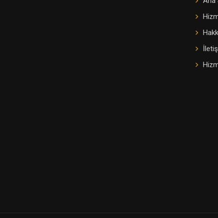
Ana 
Hizm
Hakk
İleti
Hizm