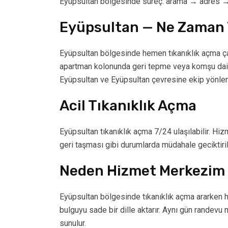
Eyüpsultan bölgesinde süreç: arama → adres → us
Eyüpsultan — Ne Zaman T
Eyüpsultan bölgesinde hemen tıkanıklık açma ça
apartman kolonunda geri tepme veya komşu daire
Eyüpsultan ve Eyüpsultan çevresine ekip yönlendir
Acil Tıkanıklık Açma
Eyüpsultan tıkanıklık açma 7/24 ulaşılabilir. Hi
geri taşması gibi durumlarda müdahale geciktiri
Neden Hizmet Merkezim 
Eyüpsultan bölgesinde tıkanıklık açma ararken hı
bulguyu sade bir dille aktarır. Aynı gün randevu mü
sunulur.