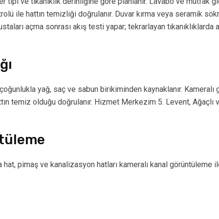
tipi ve tıkanıklık derinliğine göre planlanır. Lavabo ve mutfak gi
ntrolü ile hattın temizliği doğrulanır. Duvar kırma veya seramik 
arı açma sonrası akış testi yapar; tekrarlayan tıkanıklıklarda ana
ğı
çoğunlukla yağ, saç ve sabun birikiminden kaynaklanır. Kameralı g
 hattın temiz olduğu doğrulanır. Hizmet Merkezim 5. Levent, Ağaçlı
ntüleme
hat, pimaş ve kanalizasyon hatları kameralı kanal görüntüleme ile t