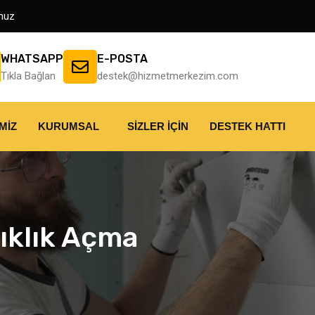
muz
WHATSAPP
E-POSTA
Tıkla Bağlan
destek@hizmetmerkezim.com
MIZ
KURUMSAL
SIZLER İÇIN
DESTEK HATTI
ıklık Açma