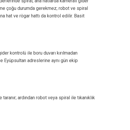
derlerinde spiral, ana hatlarda kameralı gider
sökme çoğu durumda gerekmez; robot ve spiral
 hat ve rögar hattı da kontrol edilir. Basit
ider kontrolü ile boru duvarı kırılmadan
 ve Eyüpsultan adreslerine aynı gün ekip
aranır; ardından robot veya spiral ile tıkanıklık