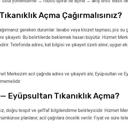
ta yönlendirme → robot/spiral ile açma → akış testi. Basit tıkan
ıkanıklık Açma Çağırmalısınız?
ğırmanız gereken durumlar: lavabo veya klozet taşması, pis su g
 şikayeti. Bu belirtilerde beklemek hasarı büyütür. Hizmet Merke
ir. Telefonda adres, kat bilgisi ve şikayet özeti alınır; uygun eki
zmet Merkezim acil çağrıda adres ve şikayeti alır, Eyüpsultan ve Ey
lmemelidir.
— Eyüpsultan Tıkanıklık Açma?
z, doğru tespit ve şeffaf bilgilendirme belirleyicidir. Hizmet Merk
mkünse planlanır; acil çağrılara öncelik verilir. Fiyat ve süre telef