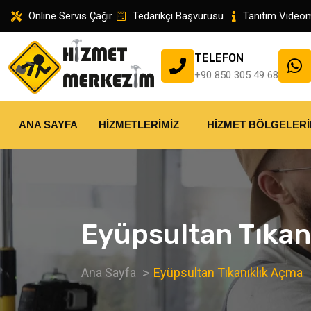
Online Servis Çağır
Tedarikçi Başvurusu
Tanıtım Video
TELEFON
+90 850 305 49 68
ANA SAYFA
HIZMETLERIMIZ
HIZMET BÖLGELERI
Eyüpsultan Tıkan
Ana Sayfa
Eyüpsultan Tıkanıklık Açma