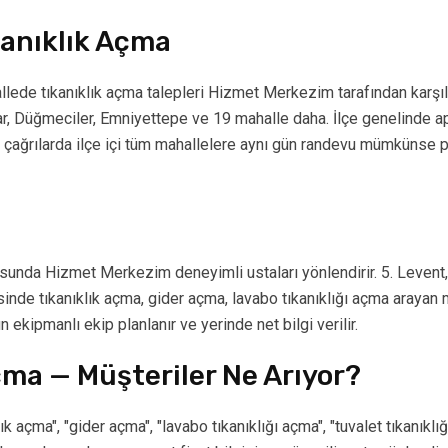
kanıklık Açma
allede tıkanıklık açma talepleri Hizmet Merkezim tarafından karşılan
dar, Düğmeciler, Emniyettepe ve 19 mahalle daha. İlçe genelinde a
cil çağrılarda ilçe içi tüm mahallelere aynı gün randevu mümküns
nda Hizmet Merkezim deneyimli ustaları yönlendirir. 5. Levent,
esinde tıkanıklık açma, gider açma, lavabo tıkanıklığı açma arayan 
n ekipmanlı ekip planlanır ve yerinde net bilgi verilir.
çma — Müşteriler Ne Arıyor?
klık açma", "gider açma", "lavabo tıkanıklığı açma", "tuvalet tıkanı