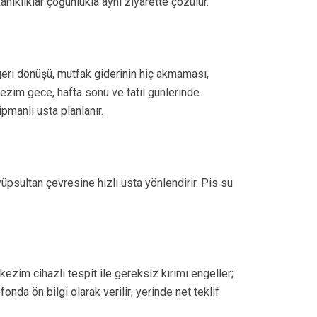
ıklıklar çoğunlukla aynı ziyarette çözülür.
eri dönüşü, mutfak giderinin hiç akmaması,
zim gece, hafta sonu ve tatil günlerinde
pmanlı usta planlanır.
üpsultan çevresine hızlı usta yönlendirir. Pis su
ezim cihazlı tespit ile gereksiz kırımı engeller;
onda ön bilgi olarak verilir; yerinde net teklif