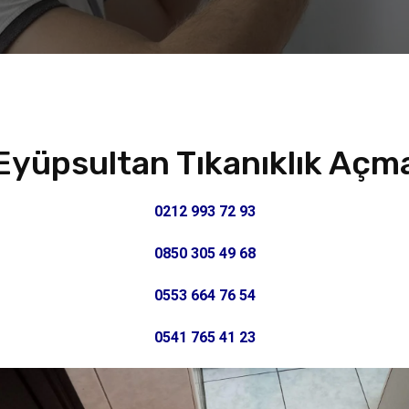
Eyüpsultan Tıkanıklık Açm
0212 993 72 93
0850 305 49 68
0553 664 76 54
0541 765 41 23