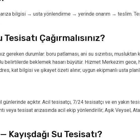
rıza bilgisi → usta yönlendirme → yerinde onarım → teslim. Tes
.
 Tesisatı Çağırmalısınız?
 gereken durumlar: boru patlaması, ani su sızıntısı, musluktan 
 Bu belirtilerde beklemek hasarı büyütür. Hizmet Merkezim gece, h
es, kat bilgisi ve şikayet özeti alınır; uygun ekipmanlı usta planla
il günlerinde açıktır. Acil tesisatçı, 7/24 tesisatçı ve en yakın 
tı veya tesisat arızasında acil ekip yönlendirilir; Aşık Veysel, At
 Kayışdağı Su Tesisatı?