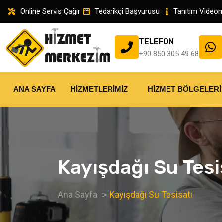
Online Servis Çağır
Tedarikçi Başvurusu
Tanıtım Video
TELEFON
+90 850 305 49 68
ANA SAYFA
HIZMETLERIMIZ
HIZMET BÖLGELERI
Kayışdağı Su Tesi
Ana Sayfa
Kayışdağı Su Tesisatı