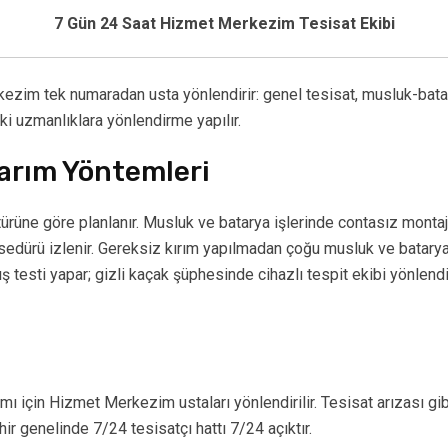
7 Gün 24 Saat Hizmet Merkezim Tesisat Ekibi
kezim tek numaradan usta yönlendirir: genel tesisat, musluk-batar
ki uzmanlıklara yönlendirme yapılır.
narım Yöntemleri
türüne göre planlanır. Musluk ve batarya işlerinde contasız monta
edürü izlenir. Gereksiz kırım yapılmadan çoğu musluk ve batarya a
 testi yapar; gizli kaçak şüphesinde cihazlı tespit ekibi yönlendiri
ı için Hizmet Merkezim ustaları yönlendirilir. Tesisat arızası gibi 
ir genelinde 7/24 tesisatçı hattı 7/24 açıktır.