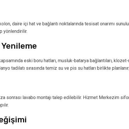
lon, daire içi hat ve bağlantı noktalarında tesisat onarımı sunulur
p yönlendirilir.
ı Yenileme
psamında eski boru hatları, musluk-batarya bağlantıları, klozet-r
yo tadilatı sırasında temiz su ve pis su hatları birlikte planlanır
a sonrası lavabo montajı talep edilebilir. Hizmet Merkezim sifon
ılır.
eğişimi