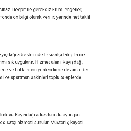
hazlı tespit ile gereksiz kırımı engeller;
onda ön bilgi olarak verilir; yerinde net teklif
yışdağı adreslerinde tesisatçı taleplerine
rımı sık uygulanır. Hizmet alanı: Kayışdağı,
 gece ve hafta sonu yönlendirme devam eder.
imi ve apartman sakinleri toplu taleplerde
türk ve Kayışdağı adreslerinde aynı gün
tesisatçı hizmeti sunulur. Müşteri şikayeti