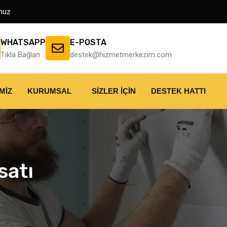
muz
WHATSAPP
E-POSTA
Tıkla Bağlan
destek@hizmetmerkezim.com
MIZ
KURUMSAL
SIZLER İÇIN
DESTEK HATTI
satı