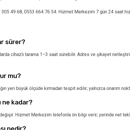
50 305 49 68, 0553 664 76 54. Hizmet Merkezim 7 gün 24 saat hiz
ar sürer?
aklarda cihazlı tarama 1–3 saat sürebilir. Adres ve şikayet netleş
nur mu?
ğın yeri büyük ölçüde kırmadan tespit edilir; yalnızca onarım no
rı ne kadar?
ğişir. Hizmet Merkezim telefonla ön bilgi verir; yerinde net tekli
sı nedir?