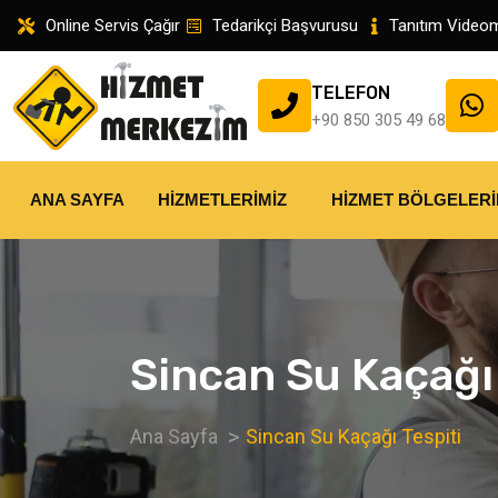
Online Servis Çağır
Tedarikçi Başvurusu
Tanıtım Video
TELEFON
+90 850 305 49 68
ANA SAYFA
HIZMETLERIMIZ
HIZMET BÖLGELERI
Sincan Su Kaçağı 
Ana Sayfa
Sincan Su Kaçağı Tespiti