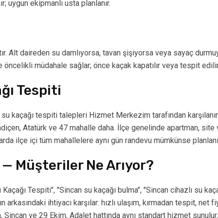
ır; uygun ekipmanlı usta planlanır.
ktır. Alt daireden su damlıyorsa, tavan şişiyorsa veya sayaç durmu
ncelikli müdahale sağlar; önce kaçak kapatılır veya tespit edilir, 
ğı Tespiti
 su kaçağı tespiti talepleri Hizmet Merkezim tarafından karşılanır.
ndiçen, Atatürk ve 47 mahalle daha. İlçe genelinde apartman, site
rılarda ilçe içi tüm mahallelere aynı gün randevu mümkünse planla
 — Müşteriler Ne Arıyor?
 Kaçağı Tespiti", "Sincan su kaçağı bulma", "Sincan cihazlı su kaçağ
rkasındaki ihtiyacı karşılar: hızlı ulaşım, kırmadan tespit, net fiy
n, Sincan ve 29 Ekim, Adalet hattında aynı standart hizmet sunulur.