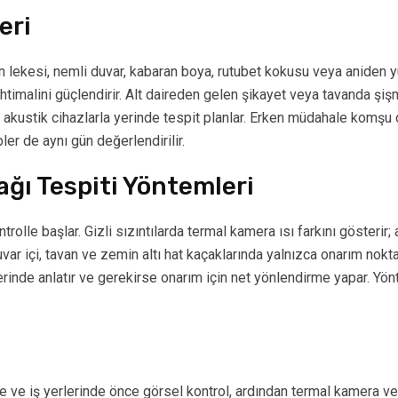
eri
lekesi, nemli duvar, kabaran boya, rutubet kokusu veya aniden yük
htimalini güçlendirir. Alt daireden gelen şikayet veya tavanda ş
ve akustik cihazlarla yerinde tespit planlar. Erken müdahale komşu d
er de aynı gün değerlendirilir.
ğı Tespiti Yöntemleri
olle başlar. Gizli sızıntılarda termal kamera ısı farkını gösterir; 
uvar içi, tavan ve zemin altı hat kaçaklarında yalnızca onarım nokt
inde anlatır ve gerekirse onarım için net yönlendirme yapar. Yönt
 ve iş yerlerinde önce görsel kontrol, ardından termal kamera ve a