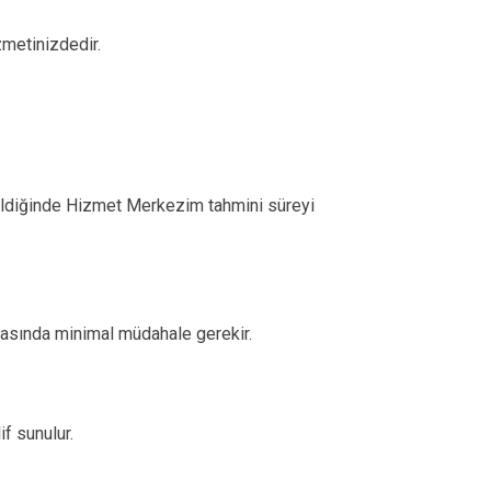
metinizdedir.
tirildiğinde Hizmet Merkezim tahmini süreyi
ktasında minimal müdahale gerekir.
f sunulur.