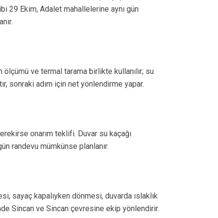
kibi 29 Ekim, Adalet mahallelerine aynı gün
nır.
m ölçümü ve termal tarama birlikte kullanılır; su
r, sonraki adım için net yönlendirme yapar.
ekirse onarım teklifi. Duvar su kaçağı
ı gün randevu mümkünse planlanır.
si, sayaç kapalıyken dönmesi, duvarda ıslaklık
nde Sincan ve Sincan çevresine ekip yönlendirir.