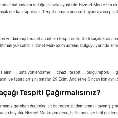
 tesisat hattında mı olduğu cihazla ayrıştırılır. Hizmet Merkezim e
ak noktası raporlanır. Tespit sonrası onarım ihtiyacı ayrıca planla
 ve daire içi tesisat sızıntıları tespit edilir. Gizli kaçaklarda ne
timali yüksektir. Hizmet Merkezim ustaları bulguyu yerinde anlatı
 alımı → usta yönlendirme → cihazlı tespit → bulgu raporu → ger
nı ve fatura artışını sınırlar. 29 Ekim, Adalet ve Sincan için ayn
çağı Tespiti Çağırmalısınız?
rmanız gereken durumlar: alt daireden su damlaması, tavan şişme
asarı büyütür. Hizmet Merkezim gece, hafta sonu ve tatil günleri