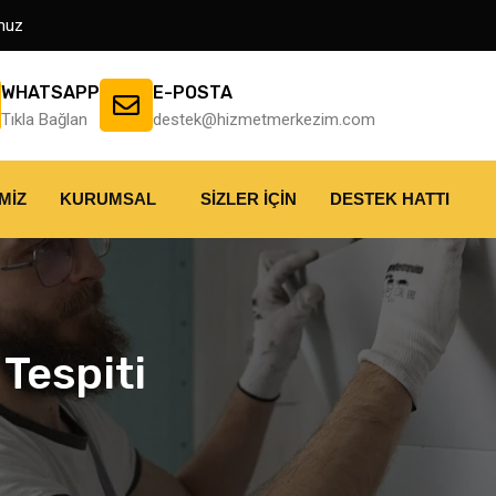
muz
WHATSAPP
E-POSTA
Tıkla Bağlan
destek@hizmetmerkezim.com
MIZ
KURUMSAL
SIZLER İÇIN
DESTEK HATTI
Tespiti