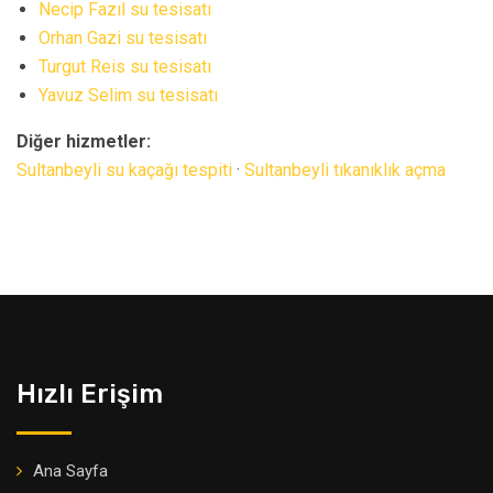
Necip Fazıl su tesisatı
Orhan Gazi su tesisatı
Turgut Reis su tesisatı
Yavuz Selim su tesisatı
Diğer hizmetler:
Sultanbeyli su kaçağı tespiti
·
Sultanbeyli tıkanıklık açma
Hızlı Erişim
Ana Sayfa